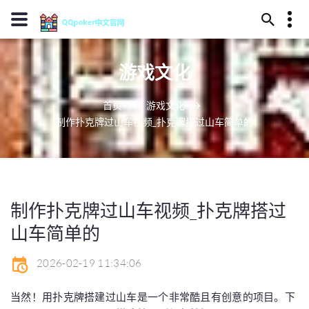
13594780433
游戏文化
福鼎市部镰之域150号
j9julebu@j909.vip
首页
游戏文化
制作扑克牌过山车视频_扑克牌搭过山车简单的
制作扑克牌过山车视频_扑克牌搭过
山车简单的
2026-02-19 11:34:06
当然！用扑克牌搭建过山车是一个非常酷且有创意的项目。下