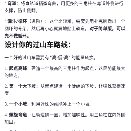
*
弯道
：将直轨道稍微弯曲，用更多的三角柱在弯道外侧进行
支撑，防止侧翻。
*
漏斗/循环
（进阶）：这个比较难，需要先用扑克牌做出一个
圆环的骨架，然后再小心翼翼地贴上轨道。
对于简单版，可以
先不做循环。
设计你的过山车路线：
一个好的过山车需要有
“高-低-高”
的能量转换。
1.
起点高峰
：建造一个最高的三角柱作为起点，这是势能最大
的地方。
2.
第一个大下坡
：从起点建造一个陡峭的下坡，让弹珠获得速
度。
3.
一个小坡
：利用弹珠的动能冲上一个小坡。
4.
螺旋弯道
：让轨道绕一圈，增加趣味性。用三角柱在内外侧
加固。