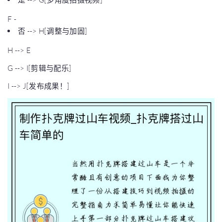
F -
否 --> H[调整与加固]
H --> E
G --> I[剪辑与配乐]
I --> J[发布成果！]