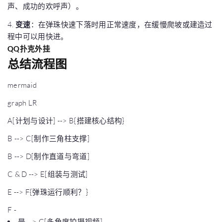
声、成功的欢呼声）。
4.
变速
：在弹珠快速下落时用正常速度，在缓慢爬坡或建造过
程中可以用快进。
QQ扑克外挂
总结流程图
mermaid
graph LR
A[计划与设计] --> B{搭建核心结构}
B --> C[制作三角柱支撑]
B --> D[制作直道与弯道]
C & D --> E[组装与测试]
E --> F{弹珠运行顺利？}
F -
是 --> G[多角度拍摄视频]