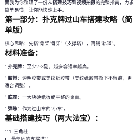
面我为你整理了一份从
搭建技巧到视频拍摄
的完整指南，力求
简单易懂，让你能快速上手。
第一部分：扑克牌过山车搭建攻略（简
单版）
核心思路：先搭“骨架“骨架”（支撑塔），再铺“轨道”。
材料准备：
*
扑克牌
：至少2-3副，越多容错率越高。
*
胶带
：透明胶带或美纹纸胶带（美纹纸胶带撕下不留痕，更
适合调整）。
*
底座
：一大块硬纸板或平整的桌面。
*
弹珠
：作为过山车的“小车”。
基础搭建技巧（两大法宝）：
**1. 三角柱
最坚固的支撑塔**