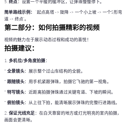
5.
终点
：设置一个平缓的缓冲区，让弹珠慢慢停下。
简单路线示例：
`起点高塔 -> 陡降 -> 一个小上坡 -> 一个S形弯
道 -> 终点`。
第二部分：如何拍摄精彩的视频
视频的魅力在于展示动态过程和成功的喜悦！
拍摄建议：
1.
多机位/多角度拍摄
：
*
全景镜头
：展示整个过山车结构的全貌。
*
跟随镜头
：用手机紧跟弹珠，拍摄它飞驰的第一视角。
*
特写镜头
：近距离拍摄弹珠通过关键弯道、下坡的瞬间。
*
俯拍镜头
：从上往下拍，能清晰展示弹珠的完整行进路线。
2.
保证光线充足
：在白天靠窗的地方或灯光明亮的室内拍摄，
画面会更清晰。