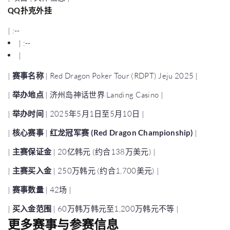
QQ扑克外挂
| :--
| :--
|
|
赛事名称
| Red Dragon Poker Tour (RDPT) Jeju 2025 |
|
举办地点
| 济州岛神话世界 Landing Casino |
|
举办时间
| 2025年5月1日至5月10日 |
|
核心赛事
|
红龙冠军赛 (Red Dragon Championship)
|
|
主赛保证金
| 20亿韩元 (约合138万美元) |
|
主赛买入金
| 250万韩元 (约合1,700美元) |
|
赛事数量
| 42场 |
|
买入金范围
| 60万韩万韩元至1,200万韩元不等 |
更多赛事与参赛信息