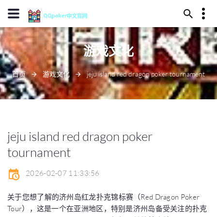
13594780433
游戏文化
福鼎市部镰之域150号
j9julebu@j909.vip
首页
游戏文化
jeju island red dragon poker tournament
jeju island red dragon poker
tournament
2026-02-07 11:33:56
关于您想了解的济州岛红龙扑克锦标赛（Red Dragon Poker
Tour），这是一个在亚洲地区，特别是济州岛备受关注的扑克