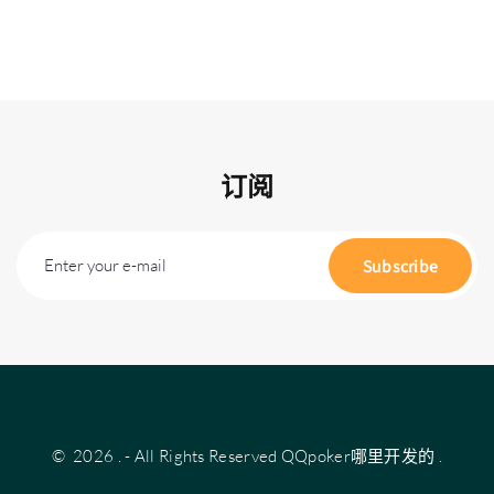
订阅
Enter your e-mail
Subscribe
©
2026
.
- All Rights Reserved
QQpoker哪里开发的
.